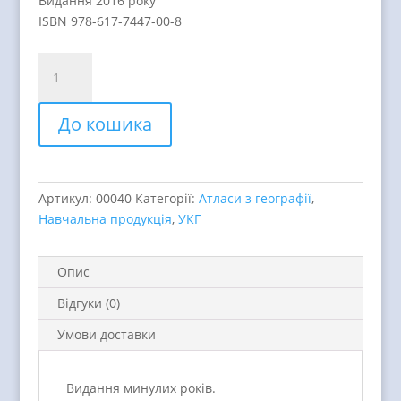
Видання 2016 року
ISBN 978-617-7447-00-8
Атлас.
Загальна
географія.
До кошика
6
клас.
quantity
Артикул:
00040
Категорії:
Атласи з географії
,
Навчальна продукція
,
УКГ
Опис
Відгуки (0)
Умови доставки
Видання минулих років.