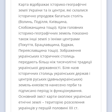
Карта відображає історико-географічні
землі України та їх центри, які склалися
історично упродовж багатьох століть
(Волинь, Поділля, Київщина,
Слобожанщина тощо). Крім головних
історико-географічних земель показано
також інші землі з їхніми центрами
(Покуття, Брацлавщина, Буджак,
Переяславщина тощо). Зображення
українських історичних столиць
передають більш ніж тисячолітні традиції
української державності. Біля назв
історичних столиць українських держав і
центрів руських (давньоукраїнських)
земель-князівств нанесено герби та
підписано період їх функціонування.
Основний зміст карти охоплює українські
етнічні землі – територію розселення
українців у першій половині ХХ ст.