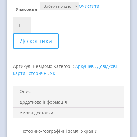
Очистити
Упаковка
Історико-
географічні
землі
До кошика
України
quantity
Артикул:
Невідомо
Категорії:
Аркушеві
,
Довідкові
карти
,
Історичні
,
УКГ
Опис
Додаткова інформація
Умови доставки
Історико-географічні землі України.