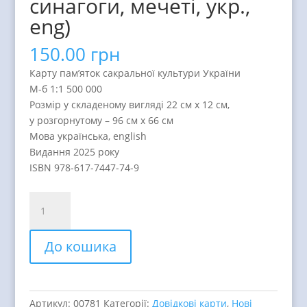
синагоги, мечеті, укр.,
eng)
150.00
грн
Карту пам’яток сакральної культури України
М-б 1:1 500 000
Розмір у складеному вигляді 22 см х 12 см,
у розгорнутому – 96 см х 66 см
Мова українська, english
Видання 2025 року
ISBN 978-617-7447-74-9
Карта
Пам’ятки
сакральної
До кошика
культури
України
(церкви,
костьоли,
Артикул:
00781
Категорії:
Довідкові карти
,
Нові