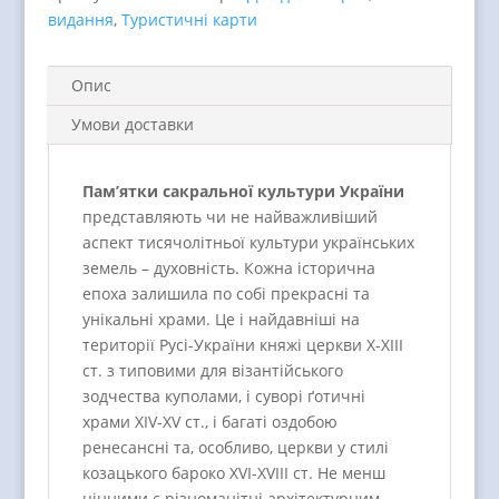
монастирі,
видання
,
Туристичні карти
синагоги,
мечеті,
укр.,
Опис
eng)
Умови доставки
quantity
Пам’ятки сакральної культури України
представляють чи не найважливіший
аспект тисячолітньої культури українських
земель – духовність. Кожна історична
епоха залишила по собі прекрасні та
унікальні храми. Це і найдавніші на
території Русі-України княжі церкви Х-ХІІІ
ст. з типовими для візантійського
зодчества куполами, і суворі ґотичні
храми ХIV-XV ст., і багаті оздобою
ренесансні та, особливо, церкви у стилі
козацького бароко XVI-XVIII ст. Не менш
цінними є різноманітні архітектурним