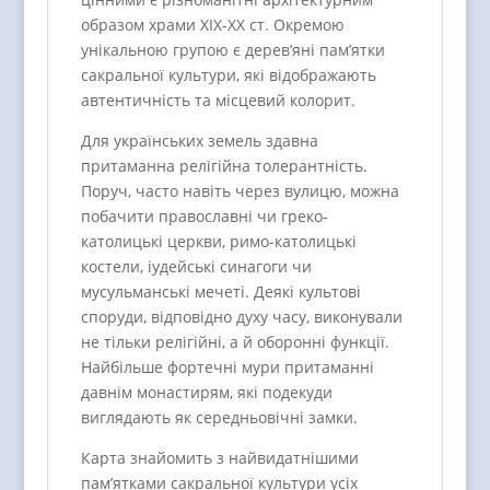
образом храми ХІХ-ХХ ст. Окремою
унікальною групою є дерев’яні пам’ятки
сакральної культури, які відображають
автентичність та місцевий колорит.
Для українських земель здавна
притаманна релігійна толерантність.
Поруч, часто навіть через вулицю, можна
побачити православні чи греко-
католицькі церкви, римо-католицькі
костели, іудейські синагоги чи
мусульманські мечеті. Деякі культові
споруди, відповідно духу часу, виконували
не тільки релігійні, а й оборонні функції.
Найбільше фортечні мури притаманні
давнім монастирям, які подекуди
виглядають як середньовічні замки.
Карта знайомить з найвидатнішими
пам’ятками сакральної культури усіх