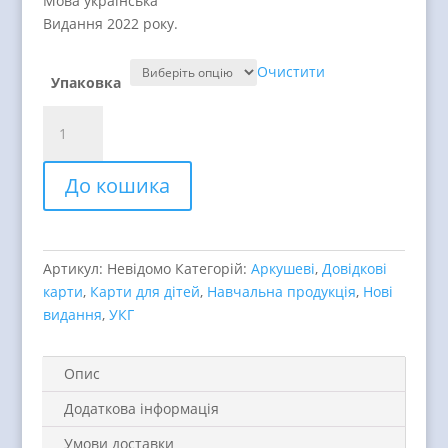
Мова українська
Видання 2022 року.
Очистити
Упаковка
Карта
зоряного
неба,
До кошика
ламінована
quantity
Артикул:
Невідомо
Категорій:
Аркушеві
,
Довідкові
карти
,
Карти для дітей
,
Навчальна продукція
,
Нові
видання
,
УКГ
Опис
Додаткова інформація
Умови доставки