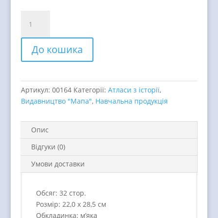
Україна.
Історичний
атлас
До кошика
для
10
класу
quantity
Артикул:
00164
Категорії:
Атласи з історії
,
Видавництво "Мапа"
,
Навчальна продукція
Опис
Відгуки (0)
Умови доставки
Обсяг: 32 стор.
Розмір: 22,0 х 28,5 см
Обкладинка: м’яка