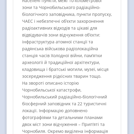
населені пункти, межі 10-кілометрової
зони та Чорнобильського радіаційно-
біологічного заповідника, пункти пропуску,
ЧАЕС і небезпечні об’єкти захоронення
радіоактивних відходів та цікаві для
відвідувачів зони відчуження об’єкти:
інфраструктура атомної станції та
радянська військова радіолокаційна
станція часів Холодної війни, пам’ятки
археології й традиційної архітектури,
кладовища і братські могили, музеї, місця
зосередження рідкісних тварин тощо.
На звороті описано історію
Чорнобильської катастрофи,
Чорнобильський радіаційно-біологічний
біосферний заповідник та 22 туристичні
локації. Інформацію доповнено
фотографіями та детальними планами
двох міст зони відчуження – Прип’яті та
Чорнобиля. Окремо виділена інформація