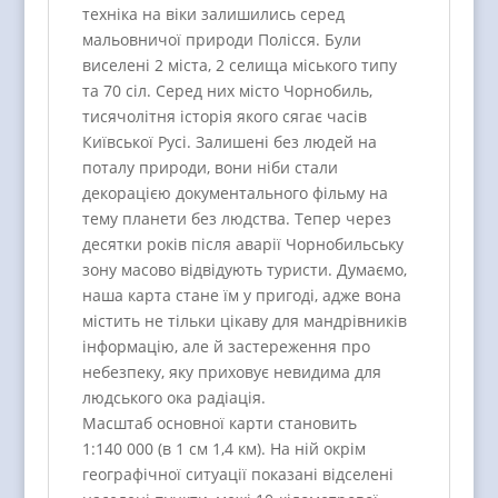
техніка на віки залишились серед
мальовничої природи Полісся. Були
виселені 2 міста, 2 селища міського типу
та 70 сіл. Серед них місто Чорнобиль,
тисячолітня історія якого сягає часів
Київської Русі. Залишені без людей на
поталу природи, вони ніби стали
декорацією документального фільму на
тему планети без людства. Тепер через
десятки років після аварії Чорнобильську
зону масово відвідують туристи. Думаємо,
наша карта стане їм у пригоді, адже вона
містить не тільки цікаву для мандрівників
інформацію, але й застереження про
небезпеку, яку приховує невидима для
людського ока радіація.
Масштаб основної карти становить
1:140 000 (в 1 см 1,4 км). На ній окрім
географічної ситуації показані відселені