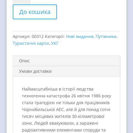
відчуження.
До кошика
Туристична
карта
quantity
Артикул:
00312
Категорії:
Нові видання
,
Путівники
,
Туристичні карти
,
УКГ
Опис
Умови доставки
Наймасштабніша в історії людства
техногенна катастрофа 26 квітня 1986 року
стала трагедією не тільки для працівників
Чорнобильської АЕС, але й для понад сотні
тисяч місцевих жителів 30-кілометрової
зони. Людей евакуювали, а заражені
радіоактивними елементами споруди та