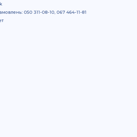
k
амовлень:
050 311-08-10, 067 464-11-81
ет