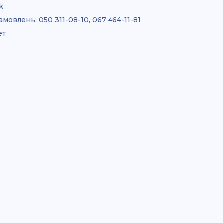
k
амовлень:
050 311-08-10, 067 464-11-81
ет