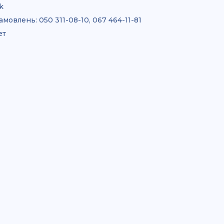
k
амовлень:
050 311-08-10, 067 464-11-81
ет