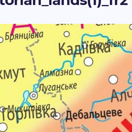
orian_lands(1)_fr2