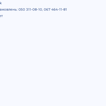
k
амовлень:
050 311-08-10, 067 464-11-81
ет