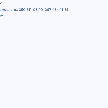
k
амовлень:
050 311-08-10, 067 464-11-81
ет