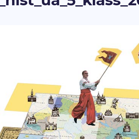
_hist_ua_5_klass_2