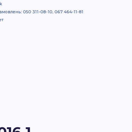
k
амовлень:
050 311-08-10, 067 464-11-81
ет