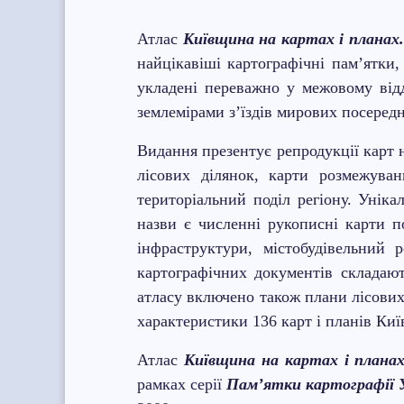
Атлас
Київщина на картах і планах.
найцікавіші картографічні пам’ятки,
укладені переважно у межовому відд
землемірами з’їздів мирових посередн
Видання презентує репродукції карт на
лісових ділянок, карти розмежуван
територіальний поділ регіону.
Уніка
назви є численні рукописні карти п
інфраструктури, містобудівельний р
картографічних документів складаю
атласу включено також плани лісових 
характеристики 136 карт і планів Ки
Атлас
Київщина на картах і планах.
рамках серії
Пам’ятки картографії 