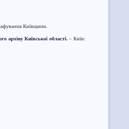
ографування Київщини.
го архіву Київської області.
– Київ: