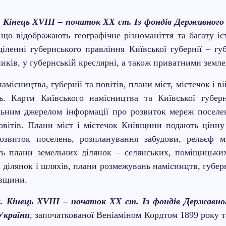
 Кінець ХVІІІ – початок ХХ ст. Із фондів Державного а
 що відображають географічне різноманіття та багату 
іленні губернського правління Київської губернії – гу
иків, у губернській креслярні, а також приватними земл
місництва, губернії та повітів, плани міст, містечок і в
ь. Карти Київського намісництва та Київської губерн
льним джерелом інформації про розвиток мереж поселен
овітів. Плани міст і містечок Київщини подають цінну
озвиток поселень, розпланування забудови, рельєф міс
ть плани земельних ділянок – селянських, поміщицьких
ділянок і шляхів, плани розмежувань намісництв, губерн
ївщини.
 Кінець ХVІІІ – початок ХХ ст. Із фондів Державного
України
, започаткованої Веніаміном Кордтом 1899 року