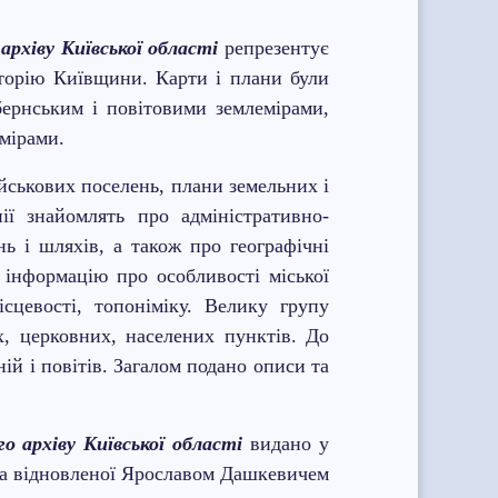
рхіву Київської області
репрезентує
історію Київщини. Карти і плани були
бернським і повітовими землемірами,
емірами.
ійськових поселень, плани земельних і
ії знайомлять про адміністративно-
ь і шляхів, а також про географічні
 інформацію про особливості міської
цевості, топоніміку.
Велику групу
, церковних, населених пунктів. До
ій і повітів. Загалом подано описи та
 архіву Київської області
видано у
 та відновленої Ярославом Дашкевичем