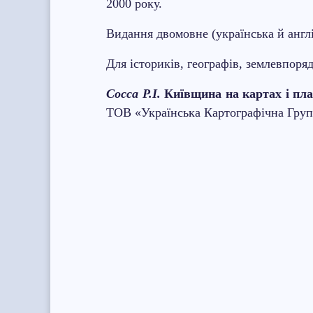
2000 року.
Видання двомовне (українська й англ
Для істориків, географів, землевпоряд
Сосса Р.І.
Київщина на картах і пла
ТОВ «Українська Картографічна Група»