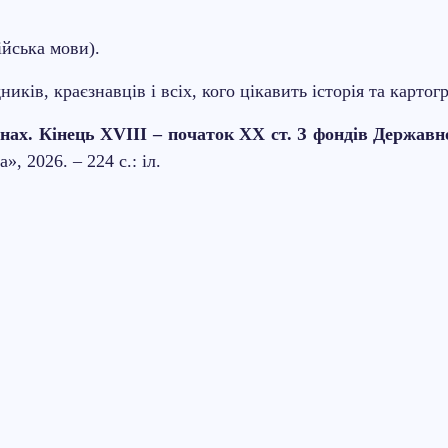
ійська мови).
ників, краєзнавців і всіх, кого цікавить історія та карт
нах. Кінець Х
V
ІІІ – початок ХХ ст. З фондів Державно
, 2026. – 224 с.: іл.