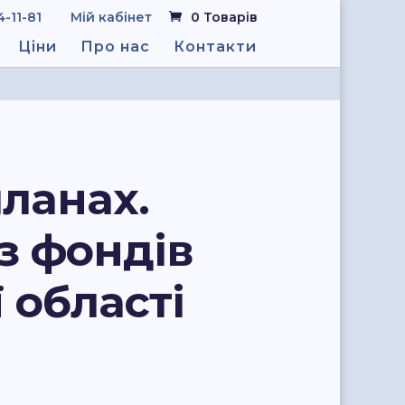
4-11-81
Мій кабінет
0 Товарів
Ціни
Про нас
Контакти
планах.
Із фондів
 області