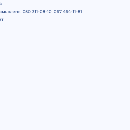
k
амовлень:
050 311-08-10, 067 464-11-81
ет