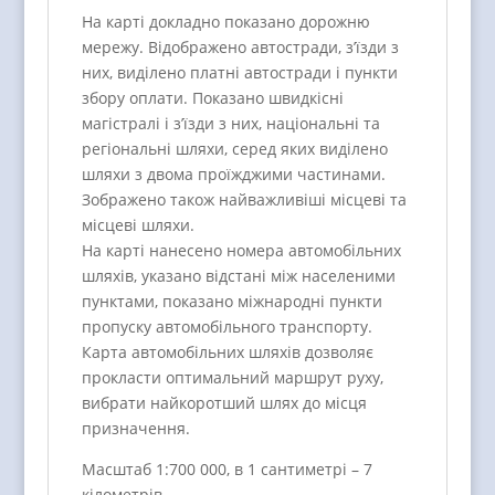
На карті докладно показано дорожню
мережу. Відображено автостради, з’їзди з
них, виділено платні автостради і пункти
збору оплати. Показано швидкісні
магістралі і з’їзди з них, національні та
регіональні шляхи, серед яких виділено
шляхи з двома проїжджими частинами.
Зображено також найважливіші місцеві та
місцеві шляхи.
На карті нанесено номера автомобільних
шляхів, указано відстані між населеними
пунктами, показано міжнародні пункти
пропуску автомобільного транспорту.
Карта автомобільних шляхів дозволяє
прокласти оптимальний маршрут руху,
вибрати найкоротший шлях до місця
призначення.
Масштаб 1:700 000, в 1 сантиметрі – 7
кілометрів.