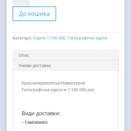
Новоозерне
Топографічна
До кошика
карта
м
1:100
000
Категорії:
Карти 1:100 000
,
Топографічні карти
quantity
Опис
Умови доставки
Красноперекопськ/Новоозерне
Топографічна карта м 1:100 000 рос.
Види доставки:
– Самовивіз