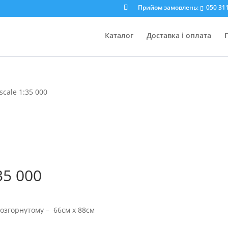
Прийом замовлень:
050 311
Каталог
Доставка і оплата
 scale 1:35 000
:35 000
розгорнутому – 66см х 88см