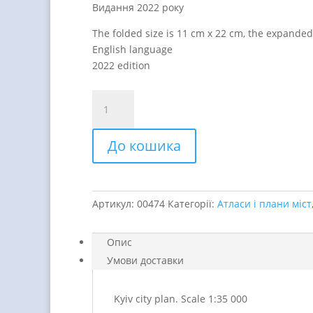
Видання 2022 року
The folded size is 11 cm x 22 cm, the expanded
English language
2022 edition
Kyiv.
City
plan
До кошика
scale
1:35
000
quantity
Артикул:
00474
Категорії:
Атласи і плани міст
Опис
Умови доставки
Kyiv city plan. Scale 1:35 000