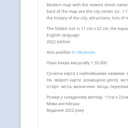
Modern map with the newest street name
back of the map are the city center (sc. 1:
the history of the city, attractions;
lists of
The folded size is 11 cm x 22 cm, the exp
English language
2022 edition
Also availble
in Ukrainian
.
План Києва масштабу 1:35 000
Сучасна карта з найновішими назвами ву
На звороті карти розміщено центр міста 
історії міста, визначних місць; переліки
Розмір у складеному вигляді 11см х 22см
Мова англійська
Видання 2022 року