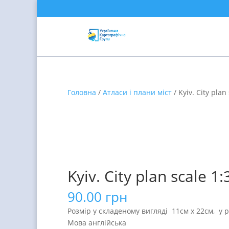
Головна
/
Атласи і плани міст
/ Kyiv. City plan
Kyiv. City plan scale 1
90.00
грн
Розмір у складеному вигляді 11см х 22см, у 
Мова англійська