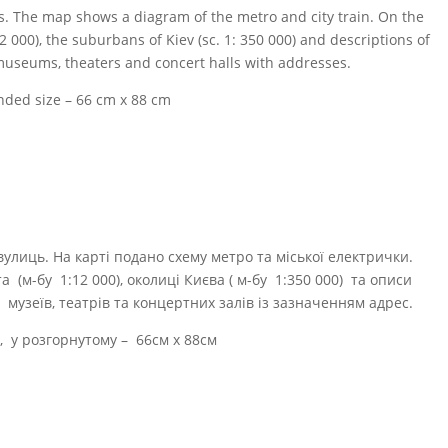
s.
The map shows a diagram of the metro and city train.
On the
12 000), the suburbans of Kiev (sc. 1: 350 000) and descriptions of
 museums, theaters and concert halls with addresses.
anded size – 66 cm x 88 cm
лиць. На карті подано схему метро та міської електрички.
(м-бу 1:12 000), околиці Києва ( м-бу 1:350 000) та описи
 музеїв, театрів та концертних залів із зазначенням адрес.
, у розгорнутому – 66см х 88см