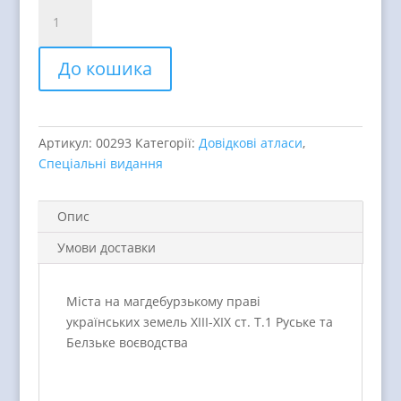
Міста
на
магдебурзькому
До кошика
праві
українських
земель
ХІІІ-
Артикул:
00293
Категорії:
Довідкові атласи
,
ХІХ
Спеціальні видання
ст.
Т.1
Руське
Опис
та
Умови доставки
Белзьке
воєводства
quantity
Міста на магдебурзькому праві
українських земель ХІІІ-ХІХ ст. Т.1 Руське та
Белзьке воєводства