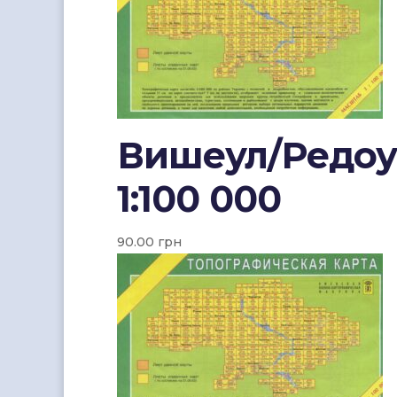
Вишеул/Редоуц
1:100 000
90.00
грн