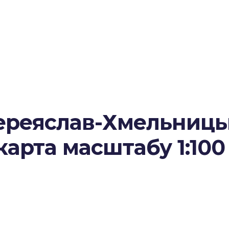
ереяслав-Хмельниць
карта масштабу 1:100