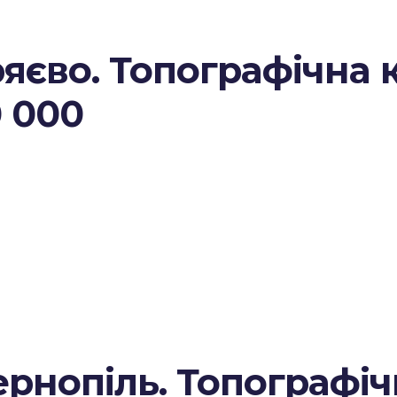
яєво. Топографічна 
0 000
рнопіль. Топографіч