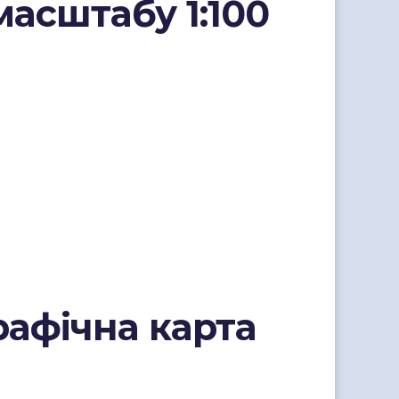
масштабу 1:100
рафічна карта