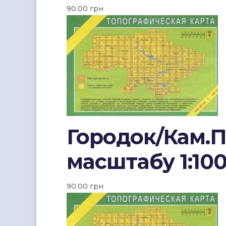
90.00
грн
Городок/Кам.П
масштабу 1:10
90.00
грн