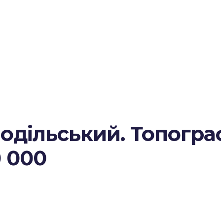
одільський. Топогра
0 000