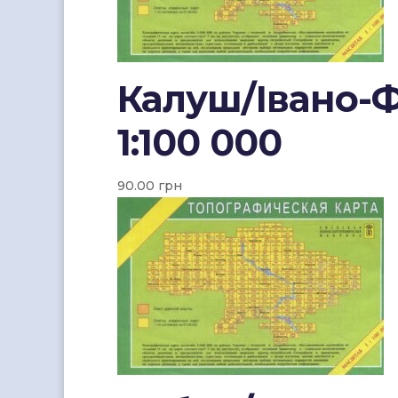
Калуш/Івано-Ф
1:100 000
90.00
грн