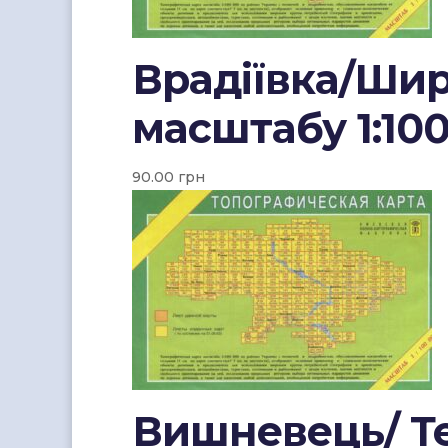
Врадіївка/Шир
масштабу 1:10
90.00
грн
Вишневець/ Те