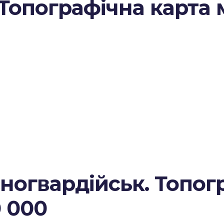
Топографічна карта 
огвардійськ. Топог
0 000