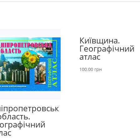
Київщина.
Географічний
атлас
100.00
грн
іпропетровськ
область.
ографічний
лас