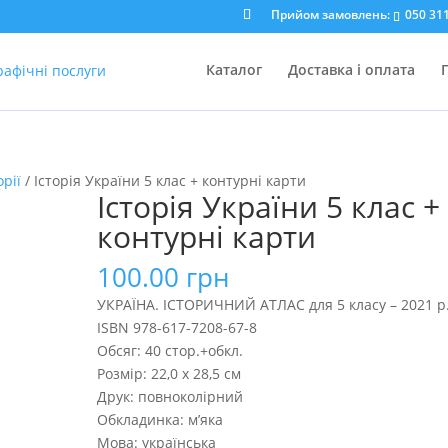
Прийом замовлень:
050 311
Каталог
Доставка і оплата
орії
/ Історія України 5 клас + контурні карти
Історія України 5 клас +
контурні карти
100.00
грн
УКРАЇНА. ІСТОРИЧНИЙ АТЛАС для 5 класу – 2021 р
ISBN 978-617-7208-67-8
Обсяг: 40 стор.+обкл.
Розмір: 22,0 х 28,5 см
Друк: повноколірний
Обкладинка: м’яка
Мова: українська