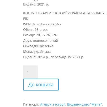
Видано: 2021 р.
КОНТУРНІ КАРТИ З ІСТОРІЇ УКРАЇНИ ДЛЯ 5 КЛАСУ.
РІК
ISBN 978-617-7208-64-7
Обсяг: 16 стор.
Розмір: 20,5 х 26,5 см
Друк: повноколірний
Обкладинка: м’яка
Мова: українська
Видано: 2014 р., перевидано: 2021 р.
Історія
України
5
До кошика
клас
+
контурні
карти
Категорії:
Атласи з історії
,
Видавництво "Мапа"
,
quantity