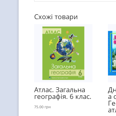
Схожі товари
Атлас. Загальна
Дн
географія. 6 клас.
а 
Ге
75.00
грн
ат