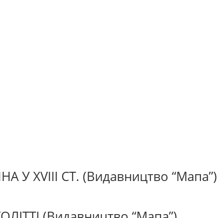
У XVIII СТ. (Видавництво “Мапа”)
ОЛІТТІ (Видавництво “Мапа”)