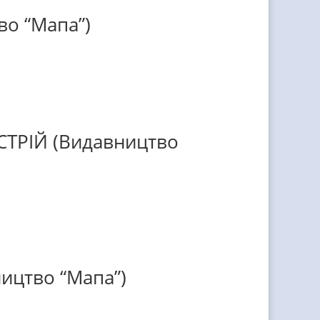
во “Мапа”)
СТРІЙ (Видавництво
ицтво “Мапа”)