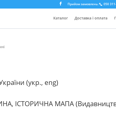
Прийом замовлень:
050 311-
Каталог
Доставка і оплата
чні
країни (укр., eng)
А, ІСТОРИЧНА МАПА (Видавництв