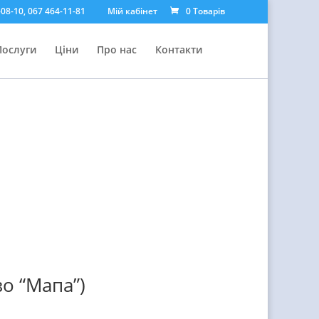
08-10, 067 464-11-81
Мій кабінет
0 Товарів
Послуги
Ціни
Про нас
Контакти
о “Мапа”)