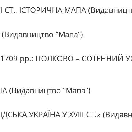
I СТ., ІСТОРИЧНА МАПА (Видавницт
(Видавництво “Мапа”)
1709 рр.: ПОЛКОВО – СОТЕННИЙ У
А (Видавництво “Мапа”)
СЬКА УКРАЇНА У ХVIII СТ.» (Видавн