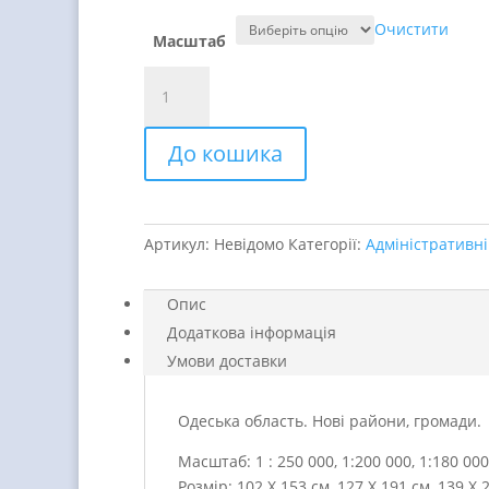
Очистити
Масштаб
Одеська
область.
Нові
До кошика
райони,
громади
quantity
Артикул:
Невідомо
Категорії:
Адміністративні
Опис
Додаткова інформація
Умови доставки
Одеська область. Нові райони, громади.
Масштаб: 1 : 250 000, 1:200 000, 1:180 000
Розмір: 102 Х 153 см, 127 Х 191 см, 139 Х 