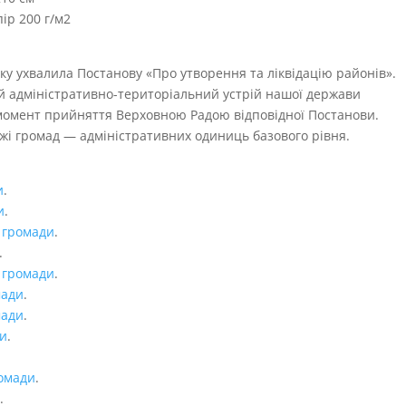
ір 200 г/м2
ку ухвалила Постанову «Про утворення та ліквідацію районів».
ий адміністративно-територіальний устрій нашої держави
 момент прийняття Верховною Радою відповідної Постанови.
жі громад — адміністративних одиниць базового рівня.
и
.
и
.
 громади
.
.
, громади
.
мади
.
мади
.
ди
.
ромади
.
.