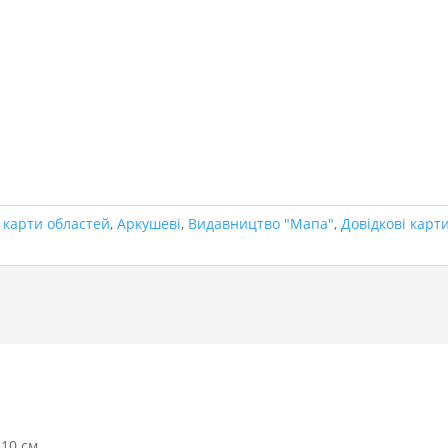
 карти областей
,
Аркушеві
,
Видавництво "Мапа"
,
Довідкові карт
210 см