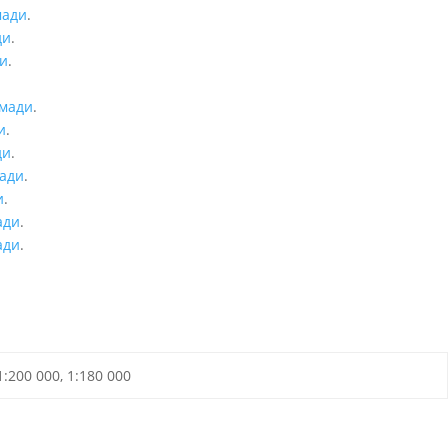
мади
.
ди
.
ди
.
омади
.
и
.
ди
.
мади
.
и
.
ади
.
ади
.
1:200 000, 1:180 000