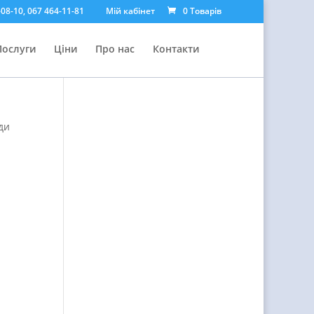
08-10, 067 464-11-81
Мій кабінет
0 Товарів
Послуги
Ціни
Про нас
Контакти
ди