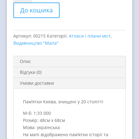
знищені
До кошика
у
ХХ
столітті
quantity
Артикул:
00215
Категорії:
Атласи і плани міст
,
Видавництво "Мапа"
Опис
Відгуки (0)
Умови доставки
Пам’ятки Києва, знищені у 20 столітті
М-б: 1:33 000
Розмір: 48см х 68см
Мова: українська
На мапі відображено пам’ятки історії та