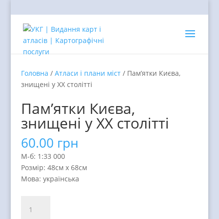
Головна
/
Атласи і плани міст
/ Пам’ятки Києва,
знищені у ХХ столітті
Пам’ятки Києва,
знищені у ХХ столітті
60.00
грн
М-б: 1:33 000
Розмір: 48см х 68см
Мова: українська
Пам'ятки
Києва,