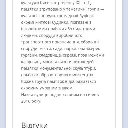
культури Києва, втрачені у XX ст. Ці
пам’ятки згруповано у тематичні групи —
культові споруди, громадські будівлі,
окремі житлові будинки, пов’язані з
історичними подіями або видатними
людьми, споруди виробничого і
транспортного призначення, оборонні
споруди, мости, сади, парки, оранжереї,
кургани, кладовища, окремі, поза межами
кладовищ, могили визначних людей,
пам’ятки монументальної скульптури,
пам’ятки образотворчого мистецтва.
Кожна група пам’яток відображається
окремим умовним знаком.
Назви вулиць подано станом на січень
2016 року.
Відгуки