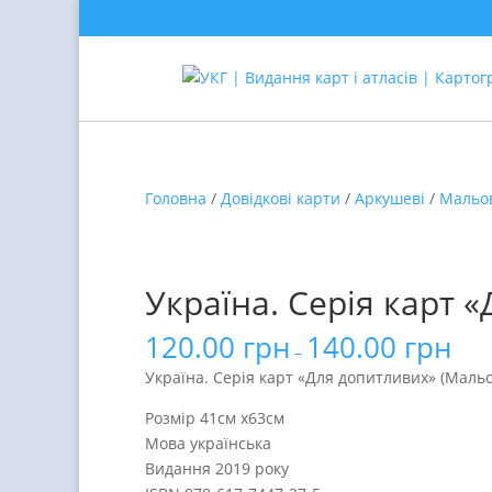
Головна
/
Довідкові карти
/
Аркушеві
/
Мальо
Україна. Серія карт 
120.00
грн
140.00
грн
–
Україна. Серія карт «Для допитливих» (Маль
Розмір 41см х63см
Мова українська
Видання 2019 року