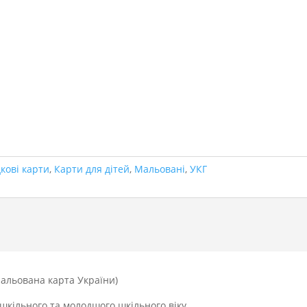
кові карти
,
Карти для дітей
,
Мальовані
,
УКГ
Мальована карта України)
шкільного та молодшого шкільного віку.