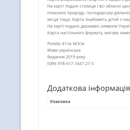
На карті подані столиця і всі обласні ц
показано природу, господарську діяльніс
місця тощо. Карта знайомить дітей з на
На карті подано державні символи Украї
Карта настільного формату, матова ламі
Розмір 41см х63см
Мова українська
Видання 2019 року
ISBN 978-617-7447-27-5
Додаткова інформація
Упаковка