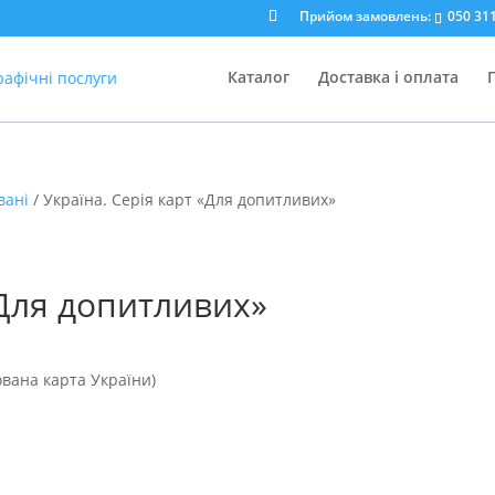
Прийом замовлень:
050 311
Каталог
Доставка і оплата
вані
/ Україна. Серія карт «Для допитливих»
«Для допитливих»
ована карта України)