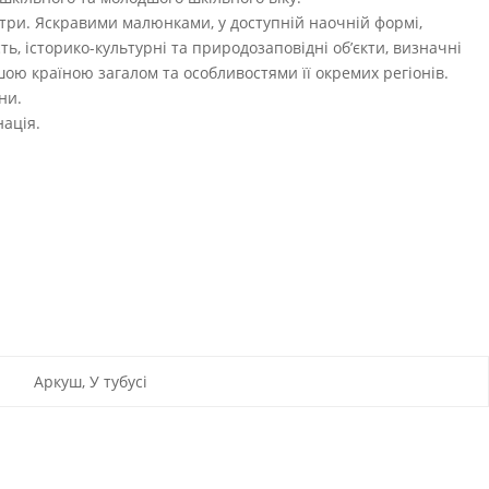
ентри. Яскравими малюнками, у доступній наочній формі,
ть, історико-культурні та природозаповідні об’єкти, визначні
шою країною загалом та особливостями її окремих регіонів.
ни.
нація.
Аркуш, У тубусі