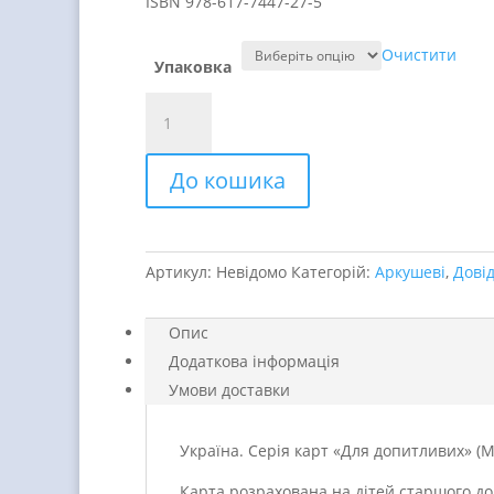
ISBN 978-617-7447-27-5
Очистити
Упаковка
Україна.
Серія
карт
До кошика
«Для
допитливих»
quantity
Артикул:
Невідомо
Категорій:
Аркушеві
,
Довід
Опис
Додаткова інформація
Умови доставки
Україна. Серія карт «Для допитливих» (
Карта розрахована на дітей старшого до