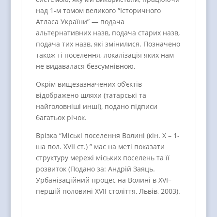
над 1-м томом великого “Історичного
Атласа України” — подача
альтернативних назв, подача старих назв,
подача тих назв, які змінилися. Позначено
також ті поселення, локалізація яких нам
не видавалася безсумнівною.
Окрім вищезазначених об’єктів
відображено шляхи (татарські та
найголовніші инші), подано підписи
багатьох річок.
Врізка “Міські поселення Волині (кін. Х – 1-
ша пол. ХVII ст.) ” має на меті показати
структуру мережі міських поселень та її
розвиток (Подано за: Андрій Заяць.
Урбанізаційний процес на Волині в XVІ–
першій половині XVІI століття, Львів, 2003).