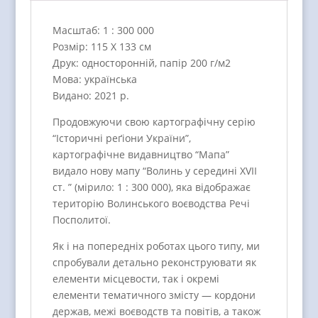
Масштаб: 1 : 300 000
Розмір: 115 Х 133 см
Друк: односторонній, папір 200 г/м2
Мова: українська
Видано: 2021 р.
Продовжуючи свою картографічну серію
“Історичні реґіони України”,
картографічне видавництво “Мапа”
видало нову мапу “Волинь у середині XVII
ст. ” (мірило: 1 : 300 000), яка відображає
територію Волинського воєводства Речі
Посполитої.
Як і на попередніх роботах цього типу, ми
спробували детально реконструювати як
елементи місцевости, так і окремі
елементи тематичного змісту — кордони
держав, межі воєводств та повітів, а також