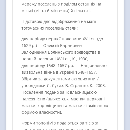
мережу поселень з поділом останніх на
міські (міста й містечка) й сільські.
Підставою для відображення на мапі
тогочасних поселень стали:
для періоду першої половини XVIІ ст. (до
1629 р.) — Олексій Баранович.
Залюднення Волинського воєводства в
першій половині XVІI ст., К., 1930;
для періоду 1648–1657 рр. — Національно-
визвольна війна в Україні 1648–1657.
Збірник за документами актових книг/
упорядники Л. Сухих, В. Страшко, К., 2008.
Поселення подано за їх власницькою
належністю (шляхетські маєтки, церковні
маєтки, короліщини та маєтки зі змішаною
формою власности).
Форми топонімів подаються за тією ж
системою, яку ми використали, працюючи