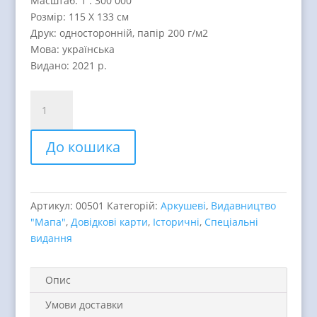
Масштаб: 1 : 300 000
Розмір: 115 Х 133 см
Друк: односторонній, папір 200 г/м2
Мова: українська
Видано: 2021 р.
ВОЛИНЬ
В
СЕРЕДИНІ
До кошика
ХVIII
СТ.,
ІСТОРИЧНА
МАПА
Артикул:
00501
Категорій:
Аркушеві
,
Видавництво
(Видавництво
"Мапа"
,
Довідкові карти
,
Історичні
,
Спеціальні
"Мапа")
видання
quantity
Опис
Умови доставки