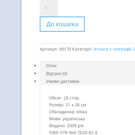
Волинська
область.
Географічний
До кошика
атлас
quantity
Артикул:
00170
Категорії:
Атласи з географії
,
Опис
Відгуки (0)
Умови доставки
Обсяг: 20 стор.
Розмір: 21 х 28 см
Обкладинка: м’яка
Мова: українська
Видано: 2009 рік
ISBN 978-966-7620-82-4