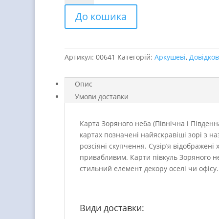
неба.
До кошика
Південна
півкуля
quantity
Артикул:
00641
Категорій:
Аркушеві
,
Довідков
Опис
Умови доставки
Карта Зоряного неба (Північна і Південна
картах позначені найяскравіші зорі з наз
розсіяні скупчення. Сузір’я відображен
привабливим. Карти півкуль Зоряного н
стильний елемент декору оселі чи офісу.
Види доставки: