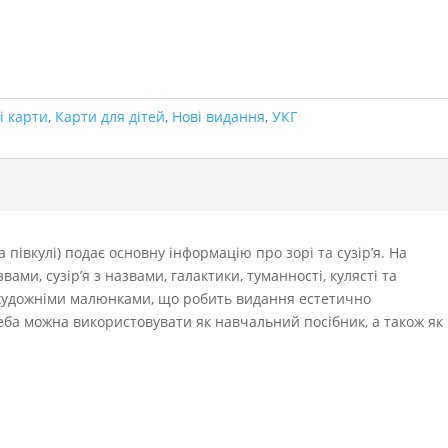
і карти
,
Карти для дітей
,
Нові видання
,
УКГ
 півкулі) подає основну інформацію про зорі та сузір’я. На
вами, сузір’я з назвами, галактики, туманності, кулясті та
і художніми малюнками, що робить видання естетично
еба можна використовувати як навчальний посібник, а також як