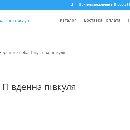
Прийом замовлень:
050 311
Каталог
Доставка і оплата
Зоряного неба. Південна півкуля
 Південна півкуля